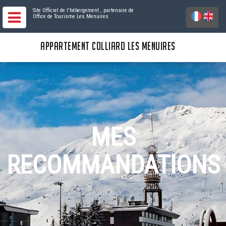
Site Officiel de l'hébergement
, partenaire de
Office de Tourisme Les Menuires
APPARTEMENT COLLIARD LES MENUIRES
MES
RECOMMANDATIONS