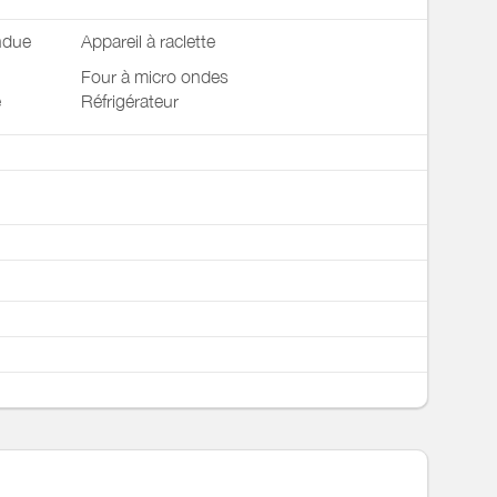
ndue
Appareil à raclette
Four à micro ondes
e
Réfrigérateur