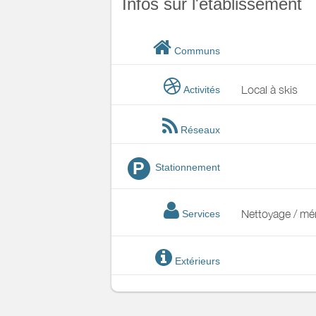
Infos sur l'établissement
Communs
Local à skis
Activités
Réseaux
P
Stationnement
Nettoyage / m
Services
Extérieurs