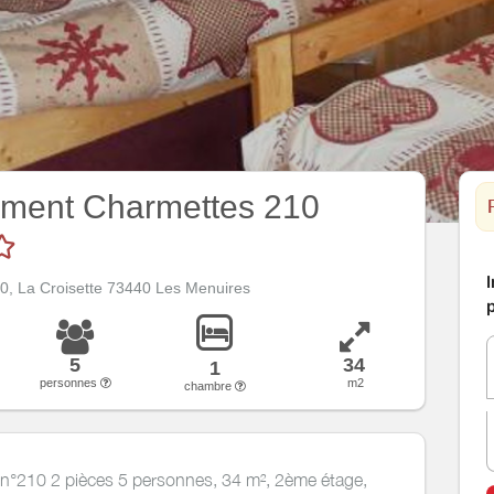
ement Charmettes 210
I
0, La Croisette 73440 Les Menuires
p
5
34
1
personnes
m2
chambre
 n°210 2 pièces 5 personnes, 34 m², 2ème étage,