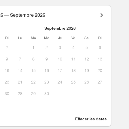
26 — Septembre 2026
Septembre 2026
Di
Lu
Ma
Me
Je
Ve
Sa
Di
2
1
2
3
4
5
6
9
7
8
9
10
11
12
13
16
14
15
16
17
18
19
20
23
21
22
23
24
25
26
27
30
28
29
30
Effacer les dates