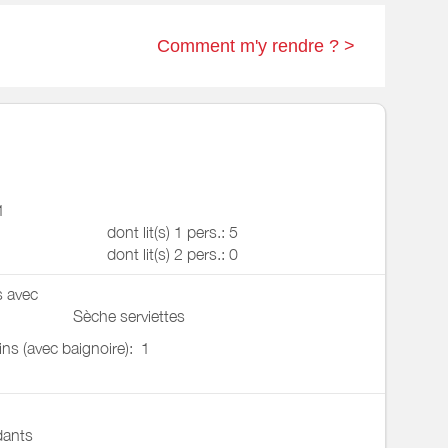
Comment m'y rendre ? >
1
dont lit(s) 1 pers.: 5
dont lit(s) 2 pers.: 0
s avec
Sèche serviettes
ains (avec baignoire):
1
ants