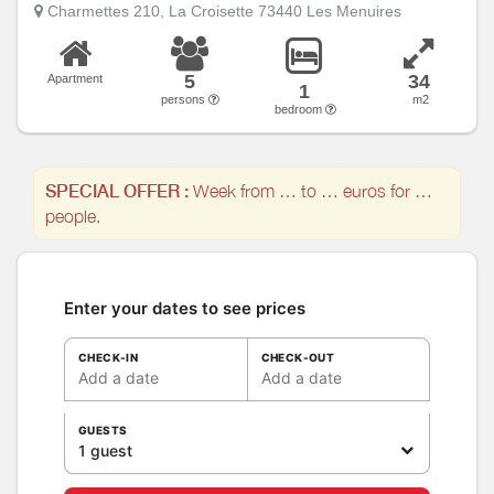
Charmettes 210, La Croisette 73440 Les Menuires
5
34
Apartment
1
persons
m2
bedroom
SPECIAL OFFER :
Week from … to … euros for …
people.
Enter your dates to see prices
CHECK-IN
CHECK-OUT
Add a date
Add a date
GUESTS
1 guest