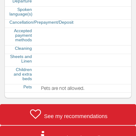
Departure
Spoken
language(s)
Cancellation/Prepayment/Deposit
Accepted
payment
methods
Cleaning
Sheets and
Linen
Children
and extra
beds
Pets
Pets are not allowed.
See my recommendations